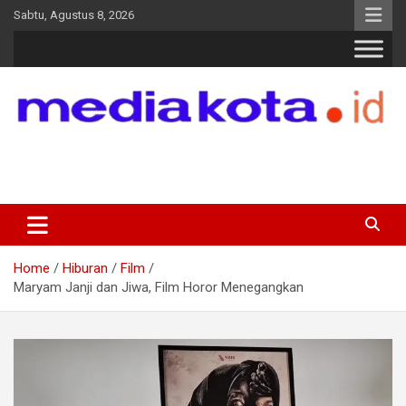
Skip
Sabtu, Agustus 8, 2026
to
content
MEDIA KOTA
Terkini dan Terpercaya
Home
Hiburan
Film
Maryam Janji dan Jiwa, Film Horor Menegangkan