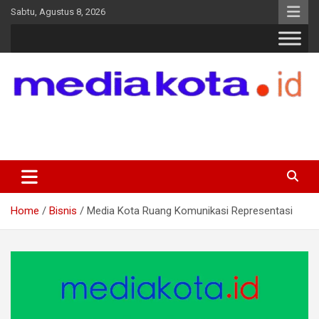
Skip
Sabtu, Agustus 8, 2026
to
content
MEDIA KOTA
Terkini dan Terpercaya
Home
Bisnis
Media Kota Ruang Komunikasi Representasi