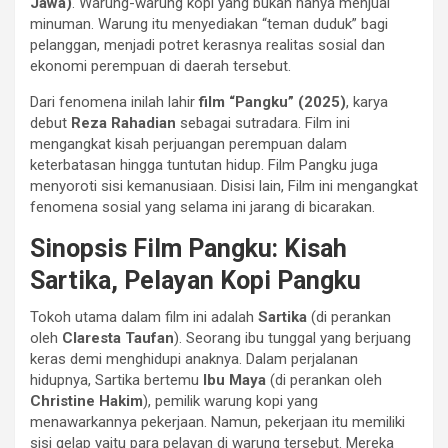
Jawa)
. Warung-warung kopi yang bukan hanya menjual
minuman. Warung itu menyediakan “teman duduk” bagi
pelanggan, menjadi potret kerasnya realitas sosial dan
ekonomi perempuan di daerah tersebut.
Dari fenomena inilah lahir
film “Pangku” (2025)
, karya
debut
Reza Rahadian
sebagai sutradara. Film ini
mengangkat kisah perjuangan perempuan dalam
keterbatasan hingga tuntutan hidup. Film Pangku juga
menyoroti sisi kemanusiaan. Disisi lain, Film ini mengangkat
fenomena sosial yang selama ini jarang di bicarakan.
Sinopsis Film Pangku: Kisah
Sartika, Pelayan Kopi Pangku
Tokoh utama dalam film ini adalah
Sartika
(di perankan
oleh
Claresta Taufan
). Seorang ibu tunggal yang berjuang
keras demi menghidupi anaknya. Dalam perjalanan
hidupnya, Sartika bertemu
Ibu Maya
(di perankan oleh
Christine Hakim
), pemilik warung kopi yang
menawarkannya pekerjaan. Namun, pekerjaan itu memiliki
sisi gelap yaitu para pelayan di warung tersebut. Mereka