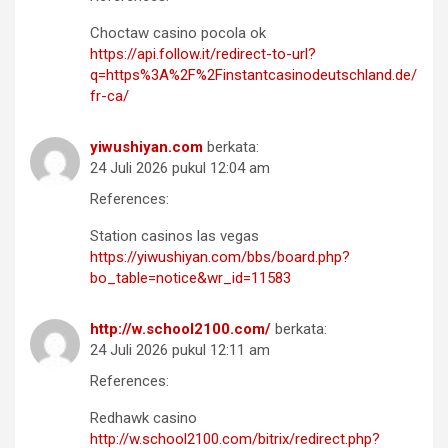
Choctaw casino pocola ok
https://api.follow.it/redirect-to-url?
q=https%3A%2F%2Finstantcasinodeutschland.de/
fr-ca/
yiwushiyan.com
berkata:
24 Juli 2026 pukul 12:04 am
References:
Station casinos las vegas
https://yiwushiyan.com/bbs/board.php?
bo_table=notice&wr_id=11583
http://w.school2100.com/
berkata:
24 Juli 2026 pukul 12:11 am
References:
Redhawk casino
http://w.school2100.com/bitrix/redirect.php?