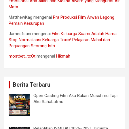
Emosional Arla Ailani dan Kiesha Alvaro yang Menguras Air
Mata.
MatthewKag
mengenai
Pra Produksi Film Arwah Legong
Pemain Kesurupan
Jamesfeani
mengenai
Film Keluarga Suami Adalah Hama :
Stop Normalisasi Keluarga Toxic! Pelajaran Mahal dari
Perjuangan Seorang Istri
mostbet_tcOt
mengenai
Hikmah
Berita Terbaru
Open Casting Film Aku Bukan Musuhmu Tapi
Aku Sahabatmu
Pelantikan ISMI DKI 2026–2031, Diminta