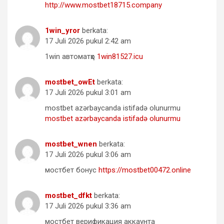
http://www.mostbet18715.company
1win_yror
berkata:
17 Juli 2026 pukul 2:42 am
1win автоматҳо
1win81527.icu
mostbet_owEt
berkata:
17 Juli 2026 pukul 3:01 am
mostbet azərbaycanda istifadə olunurmu
mostbet azərbaycanda istifadə olunurmu
mostbet_wnen
berkata:
17 Juli 2026 pukul 3:06 am
мостбет бонус
https://mostbet00472.online
mostbet_dfkt
berkata:
17 Juli 2026 pukul 3:36 am
мостбет верификация аккаунта