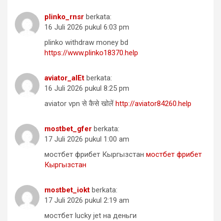
plinko_rnsr
berkata:
16 Juli 2026 pukul 6:03 pm
plinko withdraw money bd
https://www.plinko18370.help
aviator_alEt
berkata:
16 Juli 2026 pukul 8:25 pm
aviator vpn से कैसे खोलें
http://aviator84260.help
mostbet_gfer
berkata:
17 Juli 2026 pukul 1:00 am
мостбет фрибет Кыргызстан
мостбет фрибет
Кыргызстан
mostbet_iokt
berkata:
17 Juli 2026 pukul 2:19 am
мостбет lucky jet на деньги