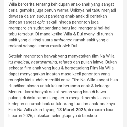
Willa bercerita tentang kehidupan anak-anak yang sangat
ceria, gembira juga penuh warna. Uniknya hal tabu menjadi
dewasa dalam sudut pandang anak-anak di ceritakan
dengan sangat
epic
sekali, hingga penonton juga
memperoleh sudut pandang baru lagi mengenai hal-hal
tabu tersebut. Di mana ketika Willa & Dul nyanyi di rumah
sakit yang di iringi suara
ambience
rumah sakit yang di
maknai sebagai irama musik oleh Dul.
Setelah menonton banyak yang menyatakan film Na Willa
itu
magical
,
heartwarming
,
related
dan pujian lainya. Bukan
sekedar film anak yang lucu & berpetualang Film Na Willa
dapat menyegarkan ingatan masa kecil penonton yang
mungkin kini sudah memiliki anak. Film Na Willa sangat bisa
di jadikan alasan untuk keluar bersama anak & keluarga.
Menurut kami banyak sekali pesan yang bisa di bawa
pulang, di diskusikan ulang serta menjadi pembelajaran
kedepan di rumah baik untuk orang tua dan anak-anaknya.
Film Na Willa akan tayang
18 Maret 2026
, di musim libur
lebaran 2026, saksikan selengkapnya di bioskop.