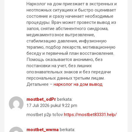
Нарколог на дом приезжает в экстренных и
неотложных ситуациях и быстро оценивает
состояние и сразу начинает необходимые
процедуры. Врач может провести вывод из
запоя, снятие абстинентного синдрома,
медикаментозное вытрезвление,
стабилизацию давления, инфузионную
терапию, подбор лекарств, мотивационную
беседу и первичный план восстановления.
Помощь оказывается анонимно, без
постановки на учет, без лишних
опознавательных знаков и без передачи
персональных данных третьим лицам.
Детальнее –
нарколог на дом вывод
mostbet_odPr
berkata:
17 Juli 2026 pukul 9:22 pm
mostbet p2p to‘lov
https://mostbet83331.help/
mostbet_wwma
berkata: