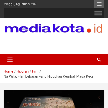
Skip
Minggu, Agustus 9, 2026
to
content
MEDIA KOTA
Terkini dan Terpercaya
Home
Hiburan
Film
Na Willa, Film Lebaran yang Hidupkan Kembali Masa Kecil