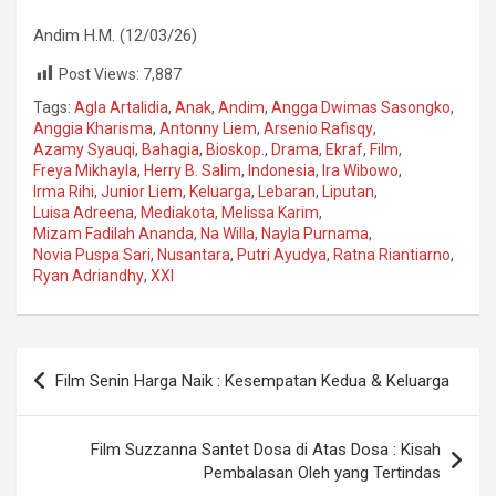
Andim H.M. (12/03/26)
Post Views:
7,887
Tags:
Agla Artalidia
,
Anak
,
Andim
,
Angga Dwimas Sasongko
,
Anggia Kharisma
,
Antonny Liem
,
Arsenio Rafisqy
,
Azamy Syauqi
,
Bahagia
,
Bioskop.
,
Drama
,
Ekraf
,
Film
,
Freya Mikhayla
,
Herry B. Salim
,
Indonesia
,
Ira Wibowo
,
Irma Rihi
,
Junior Liem
,
Keluarga
,
Lebaran
,
Liputan
,
Luisa Adreena
,
Mediakota
,
Melissa Karim
,
Mizam Fadilah Ananda
,
Na Willa
,
Nayla Purnama
,
Novia Puspa Sari
,
Nusantara
,
Putri Ayudya
,
Ratna Riantiarno
,
Ryan Adriandhy
,
XXI
Navigasi
Film Senin Harga Naik : Kesempatan Kedua & Keluarga
pos
Film Suzzanna Santet Dosa di Atas Dosa : Kisah
Pembalasan Oleh yang Tertindas