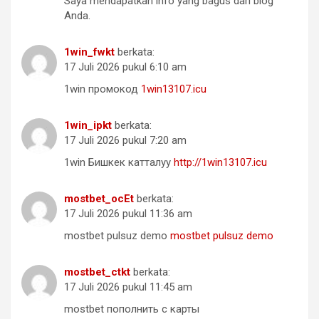
Saya mendapatkan info yang bagus dari blog
Anda.
1win_fwkt
berkata:
17 Juli 2026 pukul 6:10 am
1win промокод
1win13107.icu
1win_ipkt
berkata:
17 Juli 2026 pukul 7:20 am
1win Бишкек катталуу
http://1win13107.icu
mostbet_ocEt
berkata:
17 Juli 2026 pukul 11:36 am
mostbet pulsuz demo
mostbet pulsuz demo
mostbet_ctkt
berkata:
17 Juli 2026 pukul 11:45 am
mostbet пополнить с карты