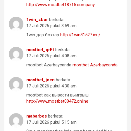
http://www.mostbet18715.company
1win_zbor
berkata:
17 Juli 2026 pukul 3:59 am
1win дар бохтар
http://1win81527.icu/
mostbet_qrEt
berkata:
17 Juli 2026 pukul 4:08 am
mostbet Azərbaycanda
mostbet Azərbaycanda
mostbet_jnen
berkata:
17 Juli 2026 pukul 4:30 am
mostbet как вывести выигрыш
http://www.mostbet00472.online
mabarbos
berkata:
17 Juli 2026 pukul 5:15 am