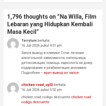
1,796 thoughts on “
Na Willa, Film
Lebaran yang Hidupkan Kembali
Masa Kecil
”
Terrytum
berkata:
16 Juli 2026 pukul 4:51 pm
Запоя вывод в клинике Сочи: лечение
алкогольной зависимости, капельница,
детоксикация, помощь нарколога на дому,
кодирование и реабилитация анонимно
Подробнее –
врач вывод из запоя
chicken-road_uySl
berkata:
16 Juli 2026 pukul 5:52 pm
chicken road codigo descuento
chicken road
codigo descuento