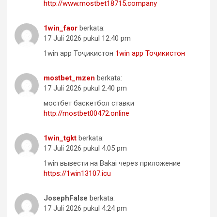
http://www.mostbet18715.company
1win_faor
berkata:
17 Juli 2026 pukul 12:40 pm
1win app Тоҷикистон
1win app Тоҷикистон
mostbet_mzen
berkata:
17 Juli 2026 pukul 2:40 pm
мостбет баскетбол ставки
http://mostbet00472.online
1win_tgkt
berkata:
17 Juli 2026 pukul 4:05 pm
1win вывести на Bakai через приложение
https://1win13107.icu
JosephFalse
berkata:
17 Juli 2026 pukul 4:24 pm