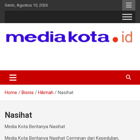
Skip
Senin, Agustus 10, 2026
to
content
MEDIA KOTA
Terkini dan Terpercaya
Home
Bisnis
Hikmah
Nasihat
Nasihat
Media Kota Beritanya Nasihat
Media Kota Beritanya Nasihat Cerminan dari Kepedulian,