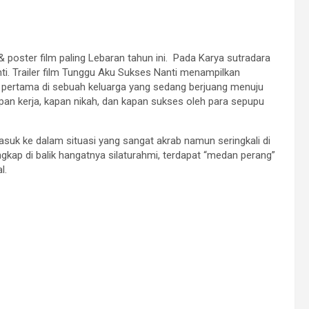
r & poster film paling Lebaran tahun ini. Pada Karya sutradara
i. Trailer film Tunggu Aku Sukses Nanti menampilkan
ki pertama di sebuah keluarga yang sedang berjuang menuju
apan kerja, kapan nikah, dan kapan sukses oleh para sepupu
masuk ke dalam situasi yang sangat akrab namun seringkali di
ngkap di balik hangatnya silaturahmi, terdapat “medan perang”
l.