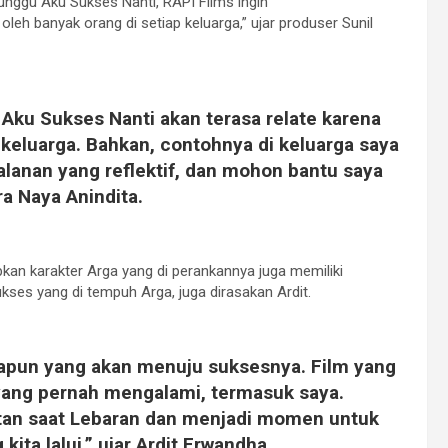
Tunggu Aku Sukses Nanti, RAPI Films ingin
leh banyak orang di setiap keluarga,” ujar produser Sunil
 Aku Sukses Nanti akan terasa relate karena
l keluarga. Bahkan, contohnya di keluarga saya
alanan yang reflektif, dan mohon bantu saya
ra Naya Anindita.
an karakter Arga yang di perankannya juga memiliki
ses yang di tempuh Arga, juga dirasakan Ardit.
apapun yang akan menuju suksesnya. Film yang
 yang pernah mengalami, termasuk saya.
tan saat Lebaran dan menjadi momen untuk
ita lalui,” ujar Ardit Erwandha.