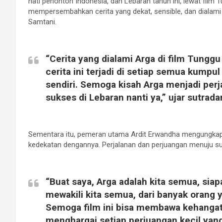
hati penonton Indonesia, dan Lebaran tahun ini, lewat film 
mempersembahkan cerita yang dekat, sensible, dan dialami o
Samtani.
“Cerita yang dialami Arga di film Tunggu
cerita ini terjadi di setiap semua kumpu
sendiri. Semoga kisah Arga menjadi perj
sukses di Lebaran nanti ya,” ujar sutrada
Sementara itu, pemeran utama Ardit Erwandha mengungkapk
kedekatan dengannya. Perjalanan dan perjuangan menuju suk
“Buat saya, Arga adalah kita semua, si
mewakili kita semua, dari banyak orang
Semoga film ini bisa membawa kehanga
menghargai setiap perjuangan kecil yang k