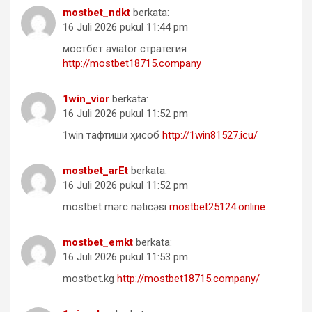
mostbet_ndkt
berkata:
16 Juli 2026 pukul 11:44 pm
мостбет aviator стратегия
http://mostbet18715.company
1win_vior
berkata:
16 Juli 2026 pukul 11:52 pm
1win тафтиши ҳисоб
http://1win81527.icu/
mostbet_arEt
berkata:
16 Juli 2026 pukul 11:52 pm
mostbet mərc nəticəsi
mostbet25124.online
mostbet_emkt
berkata:
16 Juli 2026 pukul 11:53 pm
mostbet.kg
http://mostbet18715.company/