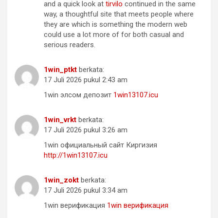
and a quick look at
tirvilo
continued in the same
way, a thoughtful site that meets people where
they are which is something the modern web
could use a lot more of for both casual and
serious readers.
1win_ptkt
berkata:
17 Juli 2026 pukul 2:43 am
1win элсом депозит
1win13107.icu
1win_vrkt
berkata:
17 Juli 2026 pukul 3:26 am
1win официальный сайт Киргизия
http://1win13107.icu
1win_zokt
berkata:
17 Juli 2026 pukul 3:34 am
1win верификация
1win верификация