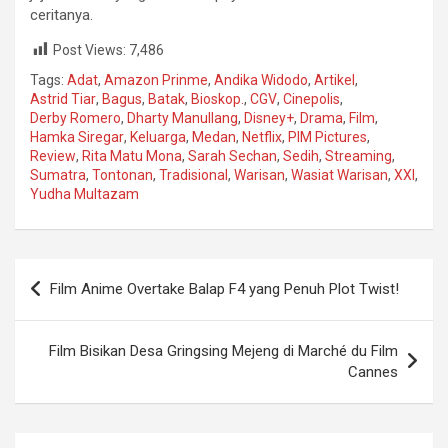
ceritanya.
Post Views:
7,486
Tags:
Adat
,
Amazon Prinme
,
Andika Widodo
,
Artikel
,
Astrid Tiar
,
Bagus
,
Batak
,
Bioskop.
,
CGV
,
Cinepolis
,
Derby Romero
,
Dharty Manullang
,
Disney+
,
Drama
,
Film
,
Hamka Siregar
,
Keluarga
,
Medan
,
Netflix
,
PIM Pictures
,
Review
,
Rita Matu Mona
,
Sarah Sechan
,
Sedih
,
Streaming
,
Sumatra
,
Tontonan
,
Tradisional
,
Warisan
,
Wasiat Warisan
,
XXI
,
Yudha Multazam
Navigasi
Film Anime Overtake Balap F4 yang Penuh Plot Twist!
pos
Film Bisikan Desa Gringsing Mejeng di Marché du Film
Cannes