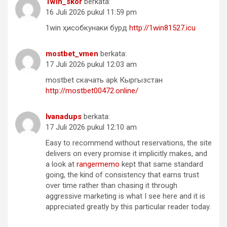
1win_skor
berkata:
16 Juli 2026 pukul 11:59 pm
1win ҳисобкунаки бурд
http://1win81527.icu
mostbet_vmen
berkata:
17 Juli 2026 pukul 12:03 am
mostbet скачать apk Кыргызстан
http://mostbet00472.online/
Ivanadups
berkata:
17 Juli 2026 pukul 12:10 am
Easy to recommend without reservations, the site
delivers on every promise it implicitly makes, and
a look at
rangermemo
kept that same standard
going, the kind of consistency that earns trust
over time rather than chasing it through
aggressive marketing is what I see here and it is
appreciated greatly by this particular reader today.