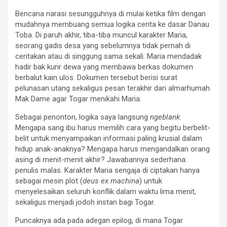
Bencana narasi sesungguhnya di mulai ketika film dengan
mudahnya membuang semua logika cerita ke dasar Danau
Toba. Di paruh akhir, tiba-tiba muncul karakter Maria,
seorang gadis desa yang sebelumnya tidak pernah di
ceritakan atau di singgung sama sekali. Maria mendadak
hadir bak kurir dewa yang membawa berkas dokumen
berbalut kain ulos. Dokumen tersebut berisi surat
pelunasan utang sekaligus pesan terakhir dari almarhumah
Mak Dame agar Togar menikahi Maria.
Sebagai penonton, logika saya langsung
ngeblank
.
Mengapa sang ibu harus memilih cara yang begitu berbelit-
belit untuk menyampaikan informasi paling krusial dalam
hidup anak-anaknya? Mengapa harus mengandalkan orang
asing di menit-menit akhir? Jawabannya sederhana:
penulis malas. Karakter Maria sengaja di ciptakan hanya
sebagai mesin plot (
deus ex machina
) untuk
menyelesaikan seluruh konflik dalam waktu lima menit,
sekaligus menjadi jodoh instan bagi Togar.
Puncaknya ada pada adegan epilog, di mana Togar