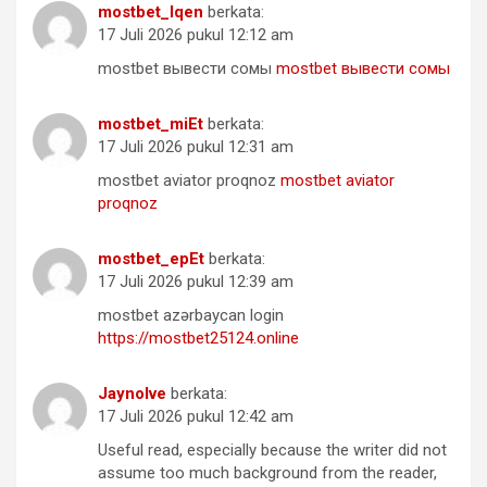
mostbet_lqen
berkata:
17 Juli 2026 pukul 12:12 am
mostbet вывести сомы
mostbet вывести сомы
mostbet_miEt
berkata:
17 Juli 2026 pukul 12:31 am
mostbet aviator proqnoz
mostbet aviator
proqnoz
mostbet_epEt
berkata:
17 Juli 2026 pukul 12:39 am
mostbet azərbaycan login
https://mostbet25124.online
Jaynolve
berkata:
17 Juli 2026 pukul 12:42 am
Useful read, especially because the writer did not
assume too much background from the reader,