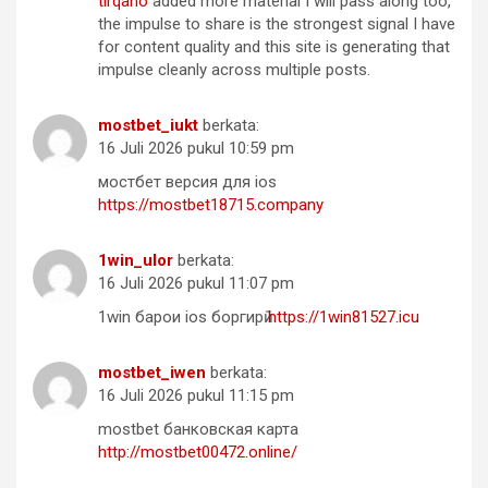
tirqano
added more material I will pass along too,
the impulse to share is the strongest signal I have
for content quality and this site is generating that
impulse cleanly across multiple posts.
mostbet_iukt
berkata:
16 Juli 2026 pukul 10:59 pm
мостбет версия для ios
https://mostbet18715.company
1win_ulor
berkata:
16 Juli 2026 pukul 11:07 pm
1win барои ios боргирӣ
https://1win81527.icu
mostbet_iwen
berkata:
16 Juli 2026 pukul 11:15 pm
mostbet банковская карта
http://mostbet00472.online/