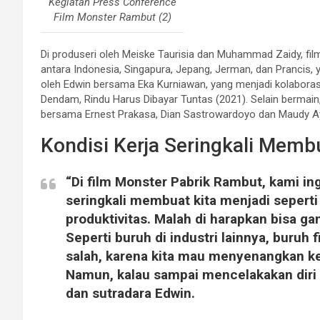
Kegiatan Press Conference
Film Monster Rambut (2)
Di produseri oleh Meiske Taurisia dan Muhammad Zaidy, fil
antara Indonesia, Singapura, Jepang, Jerman, dan Prancis, yang
oleh Edwin bersama Eka Kurniawan, yang menjadi kolaborasi
Dendam, Rindu Harus Dibayar Tuntas (2021). Selain bermain,
bersama Ernest Prakasa, Dian Sastrowardoyo dan Maudy A
Kondisi Kerja Seringkali Memb
“Di film Monster Pabrik Rambut, kami i
seringkali membuat kita menjadi seperti
produktivitas. Malah di harapkan bisa gant
Seperti buruh di industri lainnya, buruh f
salah, karena kita mau menyenangkan kelua
Namun, kalau sampai mencelakakan diri s
dan sutradara Edwin.