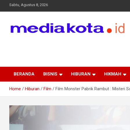
Skip
Sabtu, Agustus 8, 2026
to
content
MEDIA KOTA
Terkini dan Terpercaya
BERANDA
BISNIS
HIBURAN
HIKMAH
Home
Hiburan
Film
Film Monster Pabrik Rambut : Misteri 