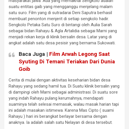
masyarakat jawa. Ada yang memaknai Sengkolo adalah
suatu entitas gaib yang mengganggu menjelang malam
satu suro. Film yang di sutradarai Deni Saputra berhasil
membuat penonton menjerit di setiap sengkolo hadir.
Sengkolo Petaka Satu Suro di bintangi oleh Aulia Sarah
sebagai bidan Rahayu & Agla Artalidia sebagai Marni yang
menjadi rekan kerja di klinik bersalin desa. Latar yang di
angkat adalah satu desa pesisir yang bernama Sukowati.
Baca Juga |
Film Arwah Legong Saat
Syuting Di Temani Teriakan Dari Dunia
Goib
Cerita di mulai dengan aktivitas keseharian bidan desa
Rahayu yang sedang hamil tua. Di Suatu klinik bersalin yang
di dampingi oleh Marni sebagai administrasi. Di suatu sore
yang indah Rahayu pulang kerumahnya, mendapati
suaminya telah selesai memasak, walau masak harian tapi
ini adalah masakan istimewa. Karena Mas Cipto ( suami
Rahayu ) hari ini berangkat berlayar bersama dengan
anaknya. Ia adalah salah satu Nelayan di desa tersebut.