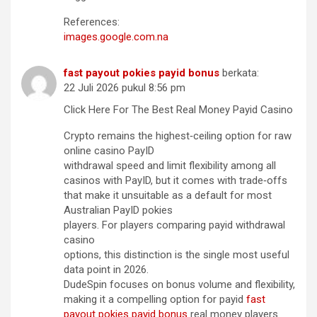
References:
images.google.com.na
fast payout pokies payid bonus
berkata:
22 Juli 2026 pukul 8:56 pm
Click Here For The Best Real Money Payid Casino
Crypto remains the highest‑ceiling option for raw
online casino PayID
withdrawal speed and limit flexibility among all
casinos with PayID, but it comes with trade‑offs
that make it unsuitable as a default for most
Australian PayID pokies
players. For players comparing payid withdrawal
casino
options, this distinction is the single most useful
data point in 2026.
DudeSpin focuses on bonus volume and flexibility,
making it a compelling option for payid
fast
payout pokies payid bonus
real money players