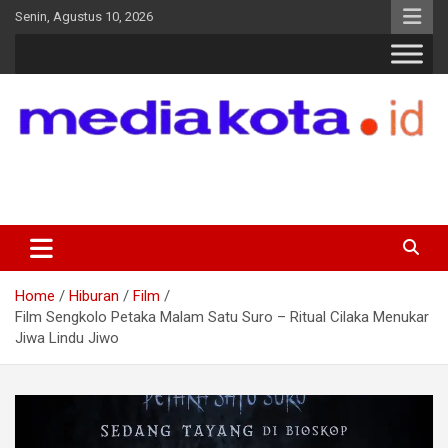
Skip
Senin, Agustus 10, 2026
to
content
MEDIA KOTA
Terkini dan Terpercaya
Home
Hiburan
Film
Film Sengkolo Petaka Malam Satu Suro – Ritual Cilaka Menukar
Jiwa Lindu Jiwo