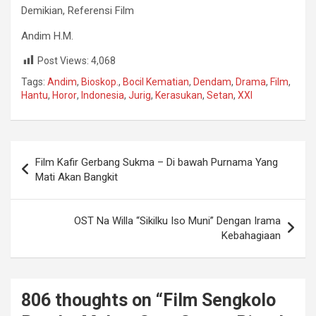
Demikian, Referensi Film
Andim H.M.
Post Views:
4,068
Tags:
Andim
,
Bioskop.
,
Bocil Kematian
,
Dendam
,
Drama
,
Film
,
Hantu
,
Horor
,
Indonesia
,
Jurig
,
Kerasukan
,
Setan
,
XXI
Navigasi
Film Kafir Gerbang Sukma – Di bawah Purnama Yang
pos
Mati Akan Bangkit
OST Na Willa “Sikilku Iso Muni” Dengan Irama
Kebahagiaan
806 thoughts on “
Film Sengkolo